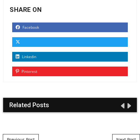
SHARE ON
Facebook
Linkedin
Pinterest
Related Posts
Post navigation
Previous Post
Next Post