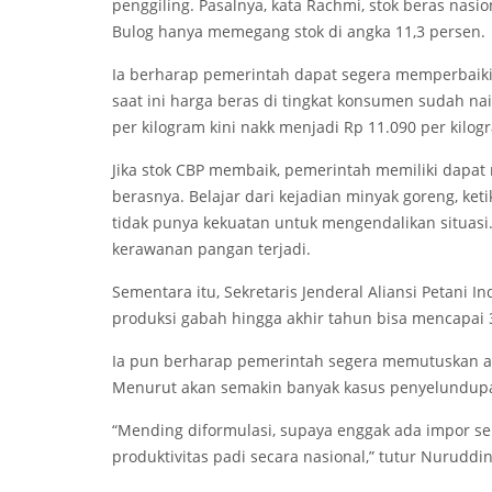
penggiling. Pasalnya, kata Rachmi, stok beras nasi
Bulog hanya memegang stok di angka 11,3 persen.
Ia berharap pemerintah dapat segera memperbaiki
saat ini harga beras di tingkat konsumen sudah nai
per kilogram kini nakk menjadi Rp 11.090 per kilog
Jika stok CBP membaik, pemerintah memiliki dapa
berasnya. Belajar dari kejadian minyak goreng, ke
tidak punya kekuatan untuk mengendalikan situasi.
kerawanan pangan terjadi.
Sementara itu, Sekretaris Jenderal Aliansi Peta
produksi gabah hingga akhir tahun bisa mencapai 30
Ia pun berharap pemerintah segera memutuskan ap
Menurut akan semakin banyak kasus penyelundupa
“Mending diformulasi, supaya enggak ada impor se
produktivitas padi secara nasional,” tutur Nuruddi