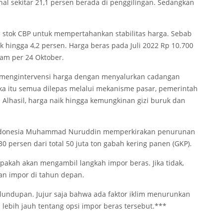
onal sekitar 21,1 persen berada di penggilingan. Sedangkan
 stok CBP untuk mempertahankan stabilitas harga. Sebab
k hingga 4,2 persen. Harga beras pada Juli 2022 Rp 10.700
ram per 24 Oktober.
t mengintervensi harga dengan menyalurkan cadangan
tika itu semua dilepas melalui mekanisme pasar, pemerintah
 Alhasil, harga naik hingga kemungkinan gizi buruk dan
ni Indonesia Muhammad Nuruddin memperkirakan penurunan
 persen dari total 50 juta ton gabah kering panen (GKP).
akah akan mengambil langkah impor beras. Jika tidak,
n impor di tahun depan.
lundupan. Jujur saja bahwa ada faktor iklim menurunkan
n lebih jauh tentang opsi impor beras tersebut.***