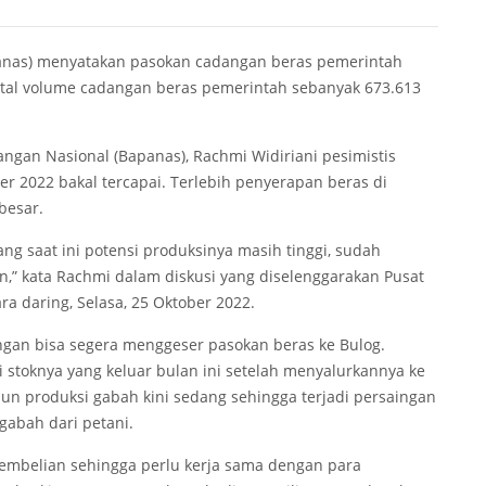
anas) menyatakan pasokan cadangan beras pemerintah
total volume cadangan beras pemerintah sebanyak 673.613
ngan Nasional (Bapanas), Rachmi Widiriani pesimistis
er 2022 bakal tercapai. Terlebih penyerapan beras di
besar.
ang saat ini potensi produksinya masih tinggi, sudah
n,” kata Rachmi dalam diskusi yang diselenggarakan Pusat
ra daring, Selasa, 25 Oktober 2022.
ngan bisa segera menggeser pasokan beras ke Bulog.
stoknya yang keluar bulan ini setelah menyalurkannya ke
n produksi gabah kini sedang sehingga terjadi persaingan
gabah dari petani.
a pembelian sehingga perlu kerja sama dengan para