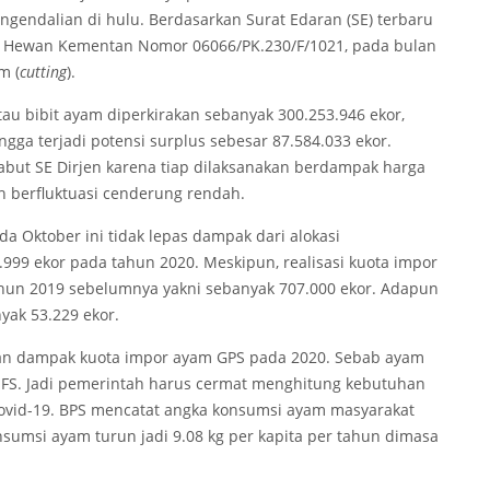
endalian di hulu. Berdasarkan Surat Edaran (SE) terbaru
an Hewan Kementan Nomor 06066/PK.230/F/1021, pada bulan
m (
cutting
).
atau bibit ayam diperkirakan sebanyak 300.253.946 ekor,
ga terjadi potensi surplus sebesar 87.584.033 ekor.
cabut SE Dirjen karena tiap dilaksanakan berdampak harga
h berfluktuasi cenderung rendah.
a Oktober ini tidak lepas dampak dari alokasi
.999 ekor pada tahun 2020. Meskipun, realisasi kuota impor
ahun 2019 sebelumnya yakni sebanyak 707.000 ekor. Adapun
yak 53.229 ekor.
an dampak kuota impor ayam GPS pada 2020. Sebab ayam
 FS. Jadi pemerintah harus cermat menghitung kebutuhan
ovid-19. BPS mencatat angka konsumsi ayam masyarakat
nsumsi ayam turun jadi 9.08 kg per kapita per tahun dimasa