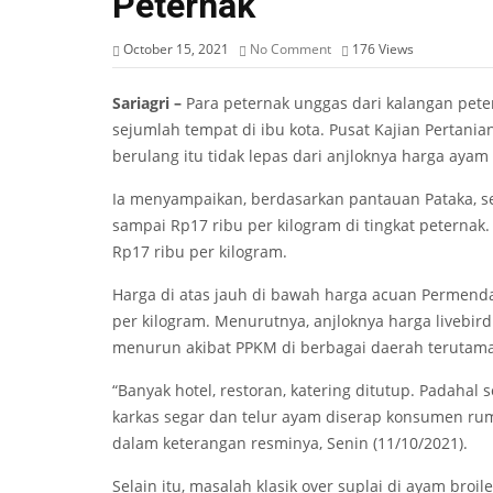
Peternak
October 15, 2021
No Comment
176
Views
Sariagri –
Para peternak unggas dari kalangan pete
sejumlah tempat di ibu kota. Pusat Kajian Pertania
berulang itu tidak lepas dari anjloknya harga ayam
Ia menyampaikan, berdasarkan pantauan Pataka, se
sampai Rp17 ribu per kilogram di tingkat peternak
Rp17 ribu per kilogram.
Harga di atas jauh di bawah harga acuan Permend
per kilogram. Menurutnya, anjloknya harga livebird
menurun akibat PPKM di berbagai daerah terutama 
“Banyak hotel, restoran, katering ditutup. Padahal
karkas segar dan telur ayam diserap konsumen rumah
dalam keterangan resminya, Senin (11/10/2021).
Selain itu, masalah klasik over suplai di ayam broi