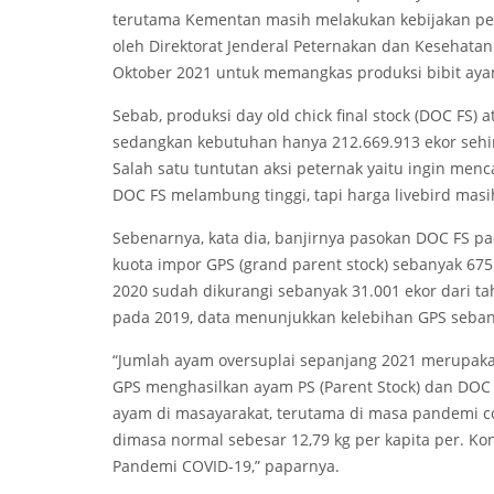
terutama Kementan masih melakukan kebijakan peng
oleh Direktorat Jenderal Peternakan dan Kesehat
Oktober 2021 untuk memangkas produksi bibit aya
Sebab, produksi day old chick final stock (DOC FS) 
sedangkan kebutuhan hanya 212.669.913 ekor sehing
Salah satu tuntutan aksi peternak yaitu ingin men
DOC FS melambung tinggi, tapi harga livebird masi
Sebenarnya, kata dia, banjirnya pasokan DOC FS pad
kuota impor GPS (grand parent stock) sebanyak 675
2020 sudah dikurangi sebanyak 31.001 ekor dari t
pada 2019, data menunjukkan kelebihan GPS seban
“Jumlah ayam oversuplai sepanjang 2021 merupak
GPS menghasilkan ayam PS (Parent Stock) dan DOC
ayam di masayarakat, terutama di masa pandemi c
dimasa normal sebesar 12,79 kg per kapita per. Ko
Pandemi COVID-19,” paparnya.