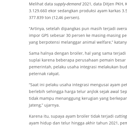
Melihat data
supply-demand
2021, data Ditjen PKH
3.129.660 ekor sedangkan produksi ayam karkas 3.5
377.839 ton (12,46 persen).
“Artinya, setelah dipangkas pun masih terjadi
overs
impor GPS sebesar 30 persen ke masing-masing 
yang berpotensi melanggar animal welfare,” katany
Sama halnya dengan broiler, hal yang sama terjadi 
suplai karena beberapa perusahaan pemain besar 
pemerintah, pelaku usaha integrasi melakukan bu
peternak rakyat.
“Saat ini pelaku usaha integrasi mengusai ayam pe
berlebih sehingga harga telur anjlok sejak awal S
tidak mampu menanggung kerugian yang berkepanja
Jateng,” ujarnya.
Karena itu, supaya ayam broiler tidak terjadi
cutting
ayam hidup dan telur hingga akhir tahun 2021, pe