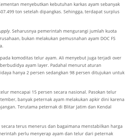
, Kementan menyebutkan kebutuhan karkas ayam sebanyak
07.499 ton setelah dipangkas. Sehingga, terdapat surplus
upply
. Seharusnya pemerintah mengurangi jumlah kuota
perusahaan, bukan melakukan pemusnahan ayam DOC FS
a.
pada komoditas telur ayam. Ali menyebut juga terjadi over
berbudidya ayam layer. Padahal menurut aturan
didaya hanya 2 persen sedangkan 98 persen ditujukan untuk
telur mencapai 15 persen secara nasional. Pasokan telur
eptember, banyak peternak ayam melakukan apkir dini karena
ngan. Terutama peternak di Blitar Jatim dan Kendal
secara terus menerus dan bagaimana menstabilkan harga
merintah perlu menyerap ayam dan telur dari peternak