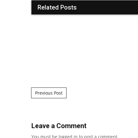
Related Posts
Post navigation
Previous Post
Leave a Comment
You must be
logged in
to post a comment.