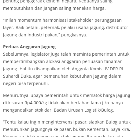
penting penggerak ekonomi negara. Keduanya saling
membutuhkan dan jangan saling menekan harga.
“Inilah momentum harmonisasi stakeholder perunggasan
layer. Baik petani, peternak, pelaku usaha jagung, distributor
jagung dan industri pakan,” pungkasnya.
Perluas Anggaran Jagung
Sebelumnya, legislator juga telah meminta pemerintah untuk
mempertimbangkan alokasi anggaran perluasan tanaman
jagung. Hal itu disampaikan oleh Anggota Komisi IV DPR RI
Suhardi Duka, agar pemenuhan kebutuhan jagung dalam
negeri bisa terpenuhi.
Menurutnya, upaya pemerintah untuk mematok harga jagung
di kisaran Rp4.000/kg tidak akan bertahan lama jika hanya
mengandalkan stok dari Badan Urusan Logistik/Bulog.
“Tentu kalau ingin mengintervensi pasar, siapkan Bulog untuk
menurunkan jagungnya ke pasar, bukan Kementan. Saya kira,
Kementan tidak memegang stok jagung. Itu pun kalau ada