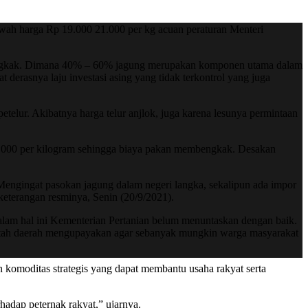
ibawah harga Rp 19.000 21.000 per kg acuan peraturan Menteri
mbengkak. Dimana 40% – 60% jagung merupakan komponen utama dalam
 derasnya laju investasi asing yang tidak terkontrol yang juga
etelur. Akibatnya harga telur anjlok, juga karena lesunya permintaan
p 6.000 per kilogram sehingga biaya pakan membengkak. Desakan
 Mengingat pasokan jagung dalam negeri langka, sekalipun ada impor
eterangan resminya, Senin (20/9/2021).
 dalam hal ini Kementerian Pertanian belum menuntaskan dengan baik.
tah daerah mengupayakan agar sebanyak mungkin warga masyarakat
 komoditas strategis yang dapat membantu usaha rakyat serta
hadap peternak rakyat,” ujarnya.