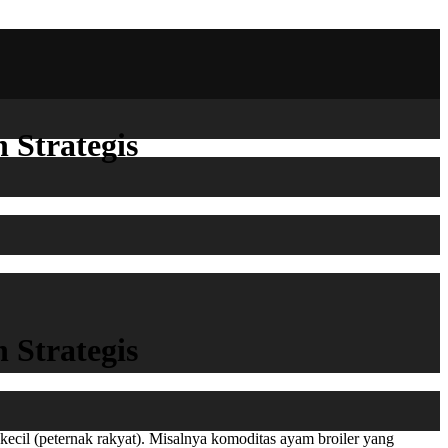
 Strategis
 Strategis
 kecil (peternak rakyat). Misalnya komoditas ayam broiler yang