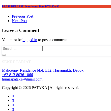
PRESS RELEASE: Konferensi Pers PATAKA 82
Post navigation
Previous Post
Next Post
Leave a Comment
You must be
logged in
to post a comment.
SEKRETARIAT
Mahogany Residence blok J/32, Harjamukti, Depok
+62 813 8036 1066
humaspataka@gmail.com
Copyright © 2026 PATAKA | All rights reserved.