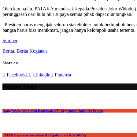
Oleh karena itu, PATAKA mendesak kepada Presiden Joko Widodo (Jok
perunggasan dari hulu hilir supaya semua pihak dapat diuntungkan.
“Presiden harus mengajak seluruh stakeholder untuk bertumbuh bersa
bangsa harus bisa menikmati, jangan hanya kelompok usaha tertentu, 
Sumber
Berita
,
Berita Kegiatan
Share on
Facebook
Linkedin
Pinterest
Related Posts
Kopi, Sawit, dan Cabai Dongkrak NTP September Naik 0,63 Persen
PATAKA apresiasi kenaikan HPP gabah jadi Rp6.500/kg