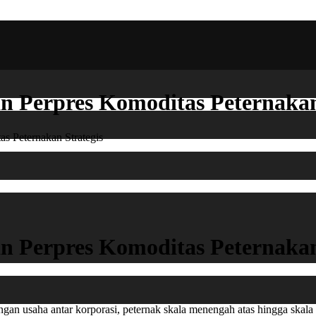
n Perpres Komoditas Peternakan
s Peternakan Strategis
n Perpres Komoditas Peternakan
aingan usaha antar korporasi, peternak skala menengah atas hingga skala