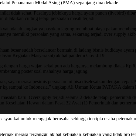
 melalui Penanaman M0dal Asing (PMA) sepanjang dua dekade.
dinilai tidak sehat. Pasalnya jebloknya harga ayam panen (livebird) d
 dilakukan cutting tetapi persoalan masih terjadi.
ak rakyat adalah langkanya pasokan jagung membuat biaya pakan me
anya memiliki persoalan yang sama, sekarang terjadi over supply akibat
ahaan besar sudah berselancar bermain di ladang bisnis budidaya ayam p
tasan Kegiatan Masyarakat) akibat pandemi Covid-19.
agung dengan harga wajar, sekalipun ada harganya melambung diatas R
 membentang poster soal mahalnya harga jagung.
k, saya merasa pesimis persoalan ini bisa diselesaikan dengan cepat.
per kg sampai ke Indonesia,” ungkap Ali Usman Ketua PATAKA dalam k
an masalah baru. Oversupply terjadi selama 2 dekade tetapi pemerintah
n Kesehatan Hewan dalam Pasal 32 Ayat (1) Pemerintah dan pemerin
syarakat untuk mengajak berusaha sehingga tercipta usaha peternakan
ternak merasa terganggu akibat kebijakan-kebijakan yang tidak pro ter