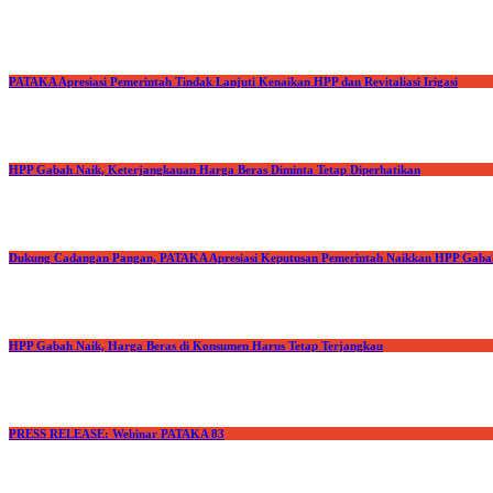
PATAKA Apresiasi Pemerintah Tindak Lanjuti Kenaikan HPP dan Revitaliasi Irigasi
HPP Gabah Naik, Keterjangkauan Harga Beras Diminta Tetap Diperhatikan
Dukung Cadangan Pangan, PATAKA Apresiasi Keputusan Pemerintah Naikkan HPP Gaba
HPP Gabah Naik, Harga Beras di Konsumen Harus Tetap Terjangkau
PRESS RELEASE: Webinar PATAKA 83