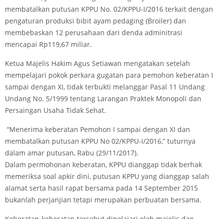
membatalkan putusan KPPU No. 02/KPPU-I/2016 terkait dengan
pengaturan produksi bibit ayam pedaging (Broiler) dan
membebaskan 12 perusahaan dari denda adminitrasi
mencapai Rp119,67 miliar.
Ketua Majelis Hakim Agus Setiawan mengatakan setelah
mempelajari pokok perkara gugatan para pemohon keberatan I
sampai dengan XI, tidak terbukti melanggar Pasal 11 Undang
Undang No. 5/1999 tentang Larangan Praktek Monopoli dan
Persaingan Usaha Tidak Sehat.
“Menerima keberatan Pemohon I sampai dengan XI dan
membatalkan putusan KPPU No 02/KPPU-I/2016,” tuturnya
dalam amar putusan, Rabu (29/11/2017).
Dalam permohonan keberatan, KPPU dianggap tidak berhak
memeriksa soal apkir dini, putusan KPPU yang dianggap salah
alamat serta hasil rapat bersama pada 14 September 2015
bukanlah perjanjian tetapi merupakan perbuatan bersama.
Keberatan-keberatan tersebut dipelajari oleh majelis dan