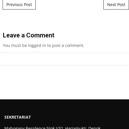
Post navigation
Previous Post
Next Post
Leave a Comment
You must be
logged in
to post a comment.
SEKRETARIAT
Mahogany Residence blok J/32, Harjamukti, Depok