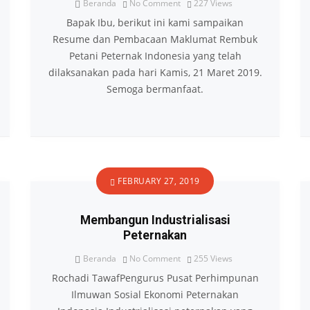
Beranda
No Comment
227
Views
Bapak Ibu, berikut ini kami sampaikan
Resume dan Pembacaan Maklumat Rembuk
Petani Peternak Indonesia yang telah
dilaksanakan pada hari Kamis, 21 Maret 2019.
Semoga bermanfaat.
FEBRUARY 27, 2019
Membangun Industrialisasi
Peternakan
Beranda
No Comment
255
Views
Rochadi TawafPengurus Pusat Perhimpunan
Ilmuwan Sosial Ekonomi Peternakan