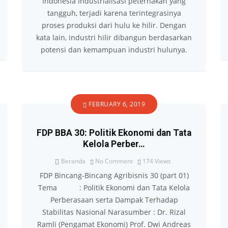
Indonesia Industrialisasi peternakan yang
tangguh, terjadi karena terintegrasinya
proses produksi dari hulu ke hilir. Dengan
kata lain, industri hilir dibangun berdasarkan
potensi dan kemampuan industri hulunya.
FEBRUARY 6, 2019
FDP BBA 30: Politik Ekonomi dan Tata
Kelola Perber…
Beranda
No Comment
174
Views
FDP Bincang-Bincang Agribisnis 30 (part 01)
Tema : Politik Ekonomi dan Tata Kelola
Perberasaan serta Dampak Terhadap
Stabilitas Nasional Narasumber : Dr. Rizal
Ramli (Pengamat Ekonomi) Prof. Dwi Andreas