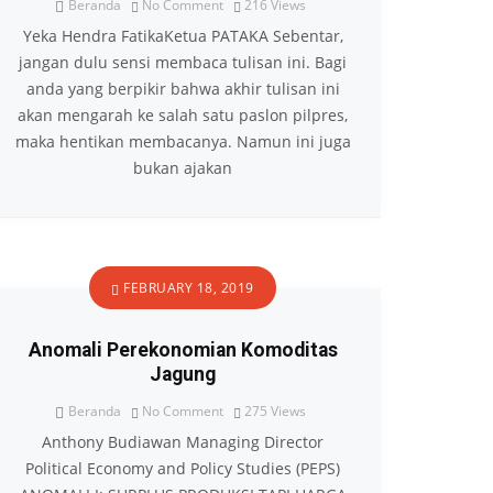
Beranda
No Comment
216
Views
Yeka Hendra FatikaKetua PATAKA Sebentar,
jangan dulu sensi membaca tulisan ini. Bagi
anda yang berpikir bahwa akhir tulisan ini
akan mengarah ke salah satu paslon pilpres,
maka hentikan membacanya. Namun ini juga
bukan ajakan
FEBRUARY 18, 2019
Anomali Perekonomian Komoditas
Jagung
Beranda
No Comment
275
Views
Anthony Budiawan Managing Director
Political Economy and Policy Studies (PEPS)