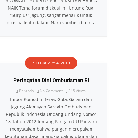
ANOMALI I: SURPLUS PRODUKSI TAPI HARGA
NAIK Tema forum diskusi ini, Untung Rugi
“Surplus” Jagung, sangat menarik untuk
dicerna lebih dalam. Nara sumber diminta
FEBRUARY 4, 2019
Peringatan Dini Ombudsman RI
Beranda
No Comment
245
Views
Impor Komoditi Beras, Gula, Garam dan
Jagung Alamsyah Saragih Ombudsman
Republik Indonesia Undang-Undang Nomor
18 Tahun 2012 tentang Pangan (UU Pangan)
menyatakan bahwa pangan merupakan
kebutuhan dasar manusia paling utama dan