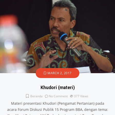
MARCH 2, 2017
Khudori (materi)
Beranda
No Comment
377
Views
Materi presentasi Khudori (Pengamat Pertanian) pada
acara Forum Diskusi Publik 15 Program BBA, dengan tema: