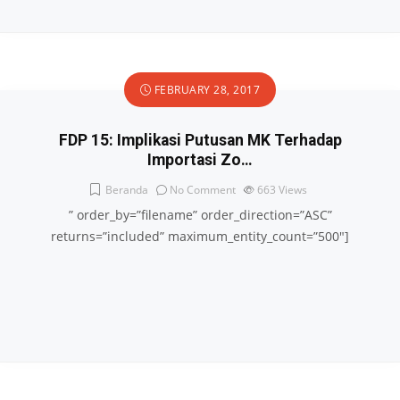
FEBRUARY 28, 2017
FDP 15: Implikasi Putusan MK Terhadap
Importasi Zo…
Beranda
No Comment
663
Views
” order_by=”filename” order_direction=”ASC”
returns=”included” maximum_entity_count=”500″]