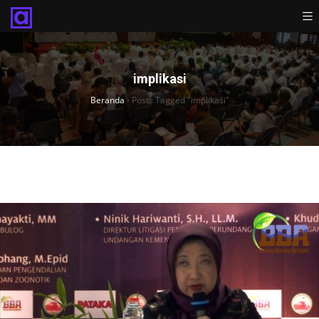
implikasi
Beranda
›
Posts Tagged "implikasi"