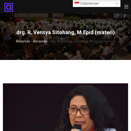
Indonesian
drg. R. Vensya Sitohang, M.Epid (materi)
Beranda
›
Beranda
›
drg. R. Vensya Sitohang, M.Epid (materi)