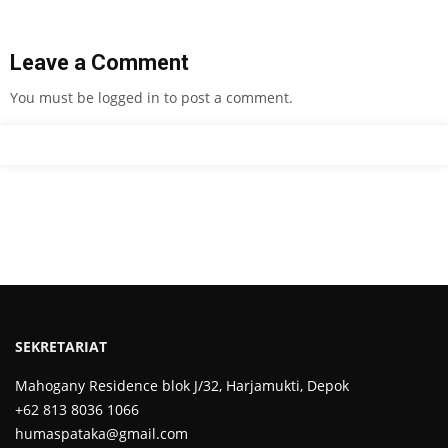
Leave a Comment
You must be
logged in
to post a comment.
SEKRETARIAT
Mahogany Residence blok J/32, Harjamukti, Depok
+62 813 8036 1066
humaspataka@gmail.com