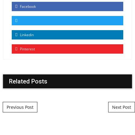
Facebook
Linkedin
Pinterest
Related Posts
Post navigation
Previous Post
Next Post