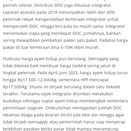
pernah selesai. Distribusi DOC juga dikuasai integrator.
Laporan asosiasi pada 2018 menunjukkan lebih dari 60%
peternak rakyat mengandalkan kemitraan integrator untuk
memperoleh DOC. Hingga kini pola itu masih sama. Integrator
menentukan siapa yang mendapat DOC, jumlahnya, bahkan
sering mewajibkan pembelian pakan satu paket. Padahal harga
pakan di luar kemitraan bisa 5–10% lebih murah.
Fluktuasi harga ayam hidup pun berulang.
Oversupply
yang
tidak dikelola baik membuat harga
livebird
sering jatuh di
tingkat peternak. Pada April–Juni 2025, harga ayam hidup turun
hingga Rp11.500–12.000/kg, sementara HPP mencapai
Rp17.500/kg. Situasi ini terjadi berulang dalam satu dekade
terakhir. Terutama sejak integrator diizinkan melakukan
budidaya sehingga suplai ayam hidup membengkak sementara
permintaan stagnan. Ombudsman menegaskan jumlah DOC
idealnya dijaga pada kisaran 60–65 juta ekor per minggu agar
tidak terjadi
oversupply
, atau pemerintah harus siap menyerap
kelebihan pasokan ketika pasar tidak mampu menampung.