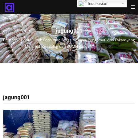
Indonesian
jagung001
Beranda
›
Berita
›
Stok Cadangan Beras Menipis, Pengamat: Ada Faktor yang
Melemahkan Bulog dan BUMN Pangan
›
jagung001
jagung001