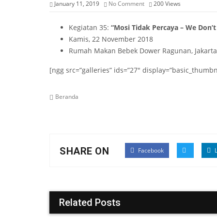
January 11, 2019
No Comment
200
Views
Kegiatan 35:
“Mosi Tidak Percaya – We Don’t 
Kamis, 22 November 2018
Rumah Makan Bebek Dower Ragunan, Jakarta
[ngg src=”galleries” ids=”27″ display=”basic_thum
Beranda
SHARE ON
Facebook
L
Related Posts