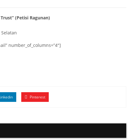
Trust” (Petisi Ragunan)
 Selatan
bnail” number_of_columns=”4″]
inkedin
Pinterest