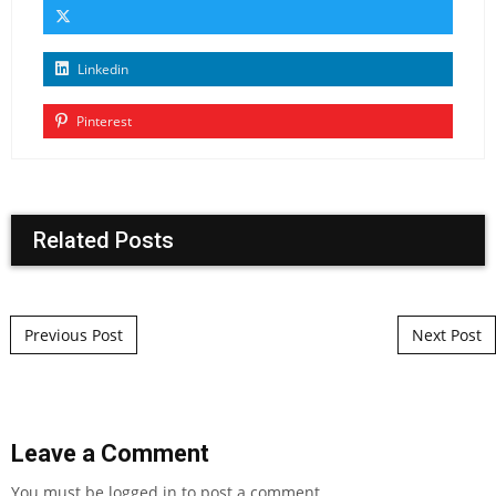
Linkedin
Pinterest
Related Posts
Post navigation
Previous Post
Next Post
Leave a Comment
You must be
logged in
to post a comment.