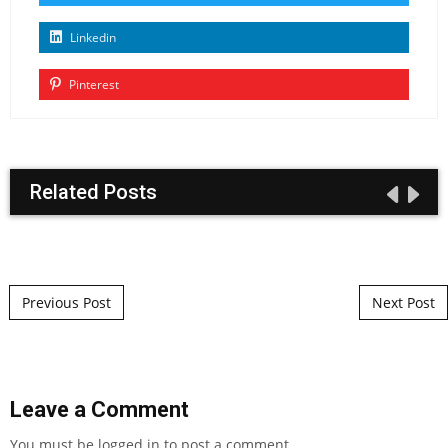
Linkedin
Pinterest
Related Posts
Post navigation
Previous Post
Next Post
Leave a Comment
You must be
logged in
to post a comment.