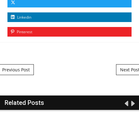
Linkedin
Pinterest
Post navigation
Previous Post
Next Pos
Related Posts