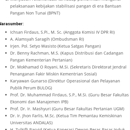
pelaksanaan kebijakan stabilisasi pangan di era Bantuan
Pangan Non Tunai (BPNT)
Narasumber:
Ichsan Firdaus, S.Pi., M. Sc. (Anggota Komisi IV DPR RI)
A. Alamsyah Saragih (Ombudsman RI)
Irjen. Pol. Setyo Wasisto (Ketua Satgas Pangan)
Dr. Benny Rachman, M.S. (Kapus Distribusi dan Cadangan
Pangan Kementerian Pertanian)
Dr. Mokhamad O Royani, M.Si. (Sekretaris Direktorat Jendral
Penanganan Fakir Miskin Kementrian Sosial)
Karyawan Gunarso (Direktur Operasional dan Pelayanan
Publik Perum BULOG)
Prof. Dr. Muhammad Firdaus, S.P., M.Si. (Guru Besar Fakultas
Ekonomi dan Manajemen IPB)
Prof. Dr. Ir. Mashyuri (Guru Besar Fakultas Pertanian UGM)
Dr. Ir. Jhon Farlis, M.Sc. (Ketua Tim Pemantau Kemiskinan
Universitas ANDALAS)
H. Zulkifli Rasyid (Ketua Koperasi Dewan Beras Pasar Induk