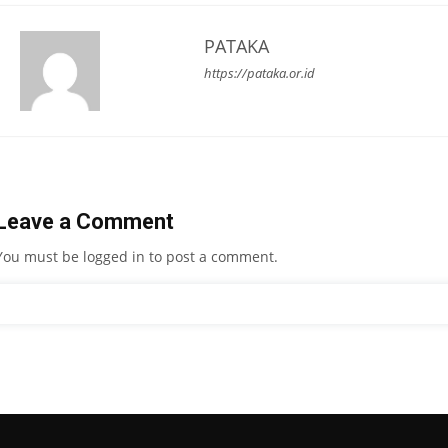
PATAKA
https://pataka.or.id
Leave a Comment
You must be
logged in
to post a comment.