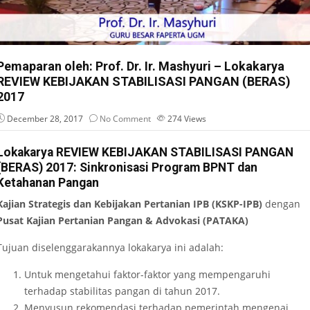
Pemaparan oleh: Prof. Dr. Ir. Mashyuri – Lokakarya
REVIEW KEBIJAKAN STABILISASI PANGAN (BERAS)
2017
December 28, 2017
No Comment
274
Views
Lokakarya REVIEW KEBIJAKAN STABILISASI PANGAN
(BERAS) 2017: Sinkronisasi Program BPNT dan
Ketahanan Pangan
Kajian Strategis dan Kebijakan Pertanian IPB (KSKP-IPB)
dengan
Pusat Kajian Pertanian Pangan & Advokasi (PATAKA)
Tujuan diselenggarakannya lokakarya ini adalah:
Untuk mengetahui faktor-faktor yang mempengaruhi
terhadap stabilitas pangan di tahun 2017.
Menyusun rekomendasi terhadap pemerintah mengenai