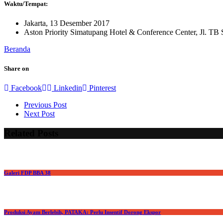
Waktu/Tempat:
Jakarta, 13 Desember 2017
Aston Priority Simatupang Hotel & Conference Center, Jl. TB 
Beranda
Share on
Facebook
Linkedin
Pinterest
Post navigation
Previous Post
Next Post
Related Posts
Galeri FDP BBA 38
Produksi Ayam Berlebih, PATAKA: Perlu Insentif Dorong Ekspor