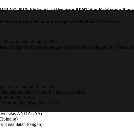
S) 2017: Sinkronisasi Program BPNT dan Ketahanan Pang
gan
Pusat Kajian Pertanian Pangan & Advokasi (PATAKA)
abilitas pangan di tahun 2017.
aan kebijakan stabilisasi pangan di era Bantuan Pangan Non Tunai 
ngan Kementerian Pertanian)
 Penanganan Fakir Miskin Kementrian Sosial)
blik Perum BULOG)
tas Ekonomi dan Manajemen IPB)
 Universitas ANDALAS)
Cipinang)
tuk Kedaulatan Pangan)