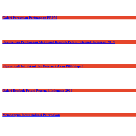
Galeri Peresmian Perjuangan PRPM
Resume dan Pembacaan Maklumat Rembuk Petani Peternak Indonesia 2019
Pilpres Kali Ini, Petani dan Peternak Akan Pilih Siapa?
Galeri Rembuk Petani Peternak Indonesia 2019
Membangun Industrialisasi Peternakan