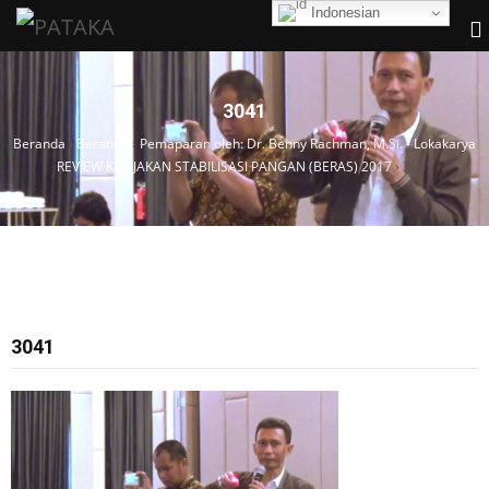
Indonesian
3041
Beranda
›
Beranda
›
Pemaparan oleh: Dr. Benny Rachman, M.Si. - Lokakarya
REVIEW KEBIJAKAN STABILISASI PANGAN (BERAS) 2017
›
3041
3041