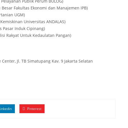
n Pelayanan Publik Perum BULOG)
ru Besar Fakultas Ekonomi dan Manajemen IPB)
ertanian UGM)
au Kemiskinan Universitas ANDALAS)
as Pasar Induk Cipinang)
alisi Rakyat Untuk Kedaulatan Pangan)
Center, Jl. TB Simatupang Kav. 9 Jakarta Selatan
inkedin
Pinterest