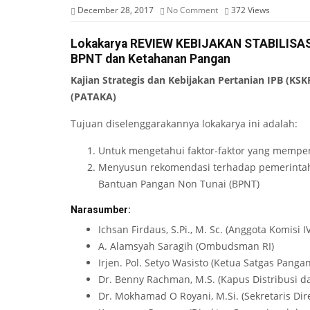
December 28, 2017
No Comment
372
Views
Lokakarya REVIEW KEBIJAKAN STABILISASI
BPNT dan Ketahanan Pangan
Kajian Strategis dan Kebijakan Pertanian IPB (KSK
(PATAKA)
Tujuan diselenggarakannya lokakarya ini adalah:
Untuk mengetahui faktor-faktor yang mempen
Menyusun rekomendasi terhadap pemerintah 
Bantuan Pangan Non Tunai (BPNT)
Narasumber:
Ichsan Firdaus, S.Pi., M. Sc. (Anggota Komisi I
A. Alamsyah Saragih (Ombudsman RI)
Irjen. Pol. Setyo Wasisto (Ketua Satgas Pangan
Dr. Benny Rachman, M.S. (Kapus Distribusi 
Dr. Mokhamad O Royani, M.Si. (Sekretaris Dir