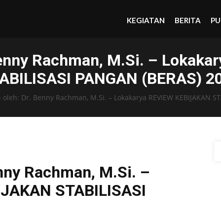
KEGIATAN
BERITA
PU
Benny Rachman, M.Si. – Lokak
ABILISASI PANGAN (BERAS) 2
oleh: Dr. Benny Rachman, M.Si. – Lokakarya REVIEW KEBIJAKAN S
nny Rachman, M.Si. –
IJAKAN STABILISASI