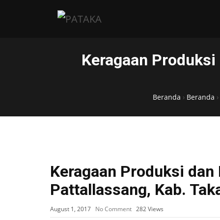
Keragaan Produksi d
Beranda
›
Beranda
Keragaan Produksi dan 
Pattallassang, Kab. Tak
August 1, 2017
No Comment
282
Views