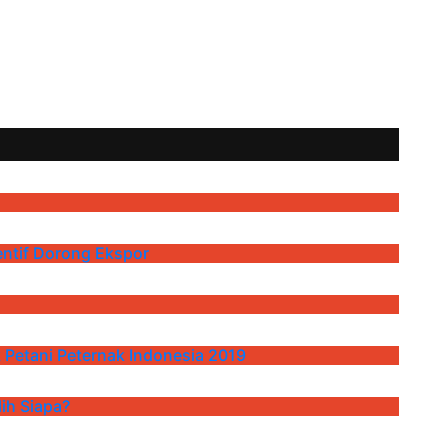
entif Dorong Ekspor
etani Peternak Indonesia 2019
lih Siapa?