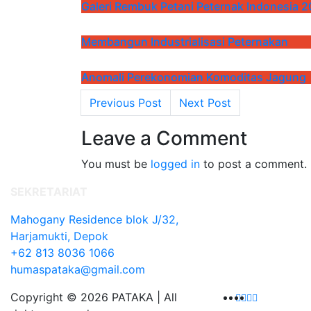
Galeri Rembuk Petani Peternak Indonesia 2
Membangun Industrialisasi Peternakan
Anomali Perekonomian Komoditas Jagung
Post navigation
Previous Post
Next Post
Leave a Comment
You must be
logged in
to post a comment.
SEKRETARIAT
Mahogany Residence blok J/32,
Harjamukti, Depok
+62 813 8036 1066
humaspataka@gmail.com
Copyright © 2026 PATAKA | All