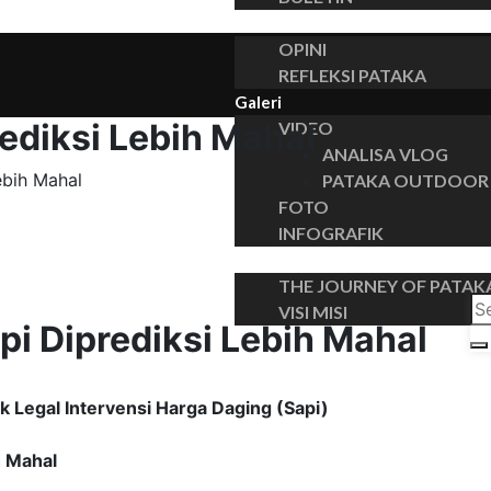
Insights
OPINI
REFLEKSI PATAKA
Galeri
ediksi Lebih Mahal
VIDEO
ANALISA VLOG
ebih Mahal
PATAKA OUTDOOR
FOTO
INFOGRAFIK
Tentang
THE JOURNEY OF PATAK
VISI MISI
pi Diprediksi Lebih Mahal
ek Legal Intervensi Harga Daging (Sapi)
h Mahal