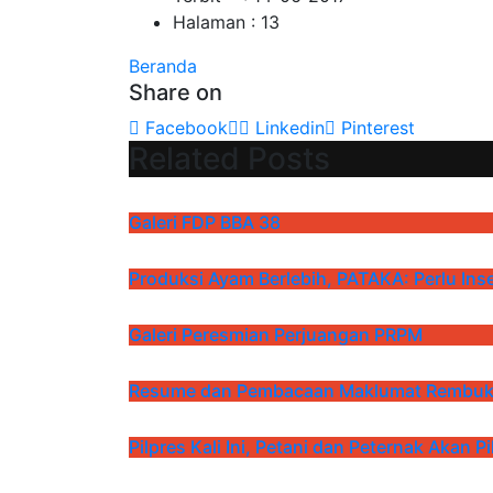
Halaman : 13
Beranda
Share on
Facebook
Linkedin
Pinterest
Related Posts
Galeri FDP BBA 38
Produksi Ayam Berlebih, PATAKA: Perlu Ins
Galeri Peresmian Perjuangan PRPM
Resume dan Pembacaan Maklumat Rembuk P
Pilpres Kali Ini, Petani dan Peternak Akan Pi