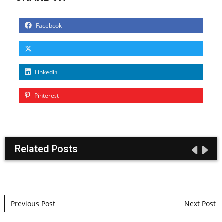
Facebook
Linkedin
Pinterest
Related Posts
Post navigation
Previous Post
Next Post