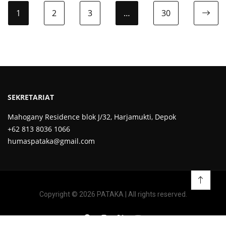
1
2
3
…
30
Ne
SEKRETARIAT
Mahogany Residence blok J/32, Harjamukti, Depok
+62 813 8036 1066
humaspataka@gmail.com
Copyright © 2026 PATAKA | All rights reserved.