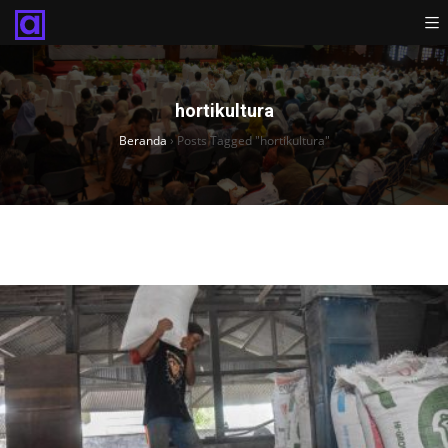
hortikultura
Beranda
›
Posts Tagged "hortikultura"