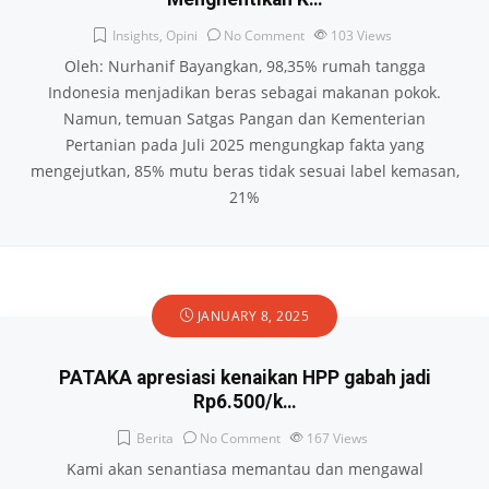
Insights
,
Opini
No Comment
103
Views
Oleh: Nurhanif Bayangkan, 98,35% rumah tangga
Indonesia menjadikan beras sebagai makanan pokok.
Namun, temuan Satgas Pangan dan Kementerian
Pertanian pada Juli 2025 mengungkap fakta yang
mengejutkan, 85% mutu beras tidak sesuai label kemasan,
21%
JANUARY 8, 2025
PATAKA apresiasi kenaikan HPP gabah jadi
Rp6.500/k…
Berita
No Comment
167
Views
Kami akan senantiasa memantau dan mengawal