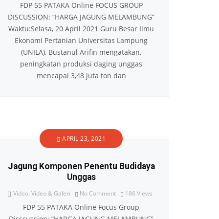
FDP 55 PATAKA Online FOCUS GROUP
DISCUSSION: “HARGA JAGUNG MELAMBUNG”
Waktu:Selasa, 20 April 2021 Guru Besar Ilmu
Ekonomi Pertanian Universitas Lampung
(UNILA), Bustanul Arifin mengatakan,
peningkatan produksi daging unggas
mencapai 3,48 juta ton dan
APRIL 23, 2021
Jagung Komponen Penentu Budidaya
Unggas
Video
,
Video & Galeri
No Comment
186
Views
FDP 55 PATAKA Online Focus Group
Disscussion: “HARGA JAGUNG MELAMBUNG”