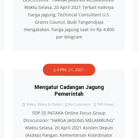
Waktu:Selasa, 20 April 2021 Terkait naiknya
harga jagung, Technical Consultant U.S.
Grains Council, Budi Tangendjaja
mengatakan, harga jagung saat ini Rp 4.800
per kilogram
APRIL 21, 2021
Mengatur Cadangan Jagung
Pemerintah
Video
,
Video & Galeri
No Comment
190
Views
FDP 55 PATAKA Online Focus Group
Disscussion: “HARGA JAGUNG MELAMBUNG”
Waktu:Selasa, 20 April 2021 Asisten Deputi
(Asdep) Pangan, Kementerian Koordinator