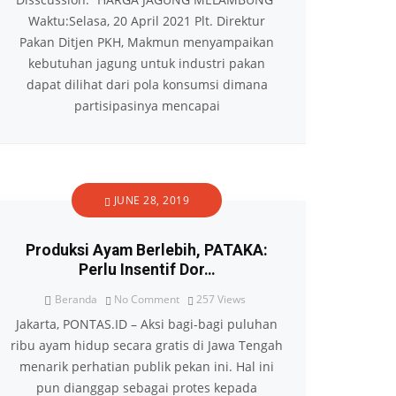
Waktu:Selasa, 20 April 2021 Plt. Direktur
Pakan Ditjen PKH, Makmun menyampaikan
kebutuhan jagung untuk industri pakan
dapat dilihat dari pola konsumsi dimana
partisipasinya mencapai
JUNE 28, 2019
Produksi Ayam Berlebih, PATAKA:
Perlu Insentif Dor…
Beranda
No Comment
257
Views
Jakarta, PONTAS.ID – Aksi bagi-bagi puluhan
ribu ayam hidup secara gratis di Jawa Tengah
menarik perhatian publik pekan ini. Hal ini
pun dianggap sebagai protes kepada