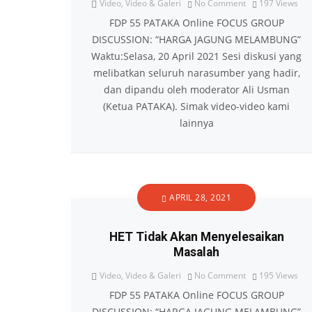
Video
,
Video & Galeri
No Comment
197
Views
FDP 55 PATAKA Online FOCUS GROUP
DISCUSSION: “HARGA JAGUNG MELAMBUNG”
Waktu:Selasa, 20 April 2021 Sesi diskusi yang
melibatkan seluruh narasumber yang hadir,
dan dipandu oleh moderator Ali Usman
(Ketua PATAKA). Simak video-video kami
lainnya
APRIL 28, 2021
HET Tidak Akan Menyelesaikan
Masalah
Video
,
Video & Galeri
No Comment
195
Views
FDP 55 PATAKA Online FOCUS GROUP
DISCUSSION: “HARGA JAGUNG MELAMBUNG”