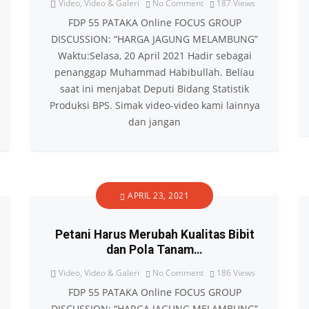
Video
,
Video & Galeri
No Comment
187
Views
FDP 55 PATAKA Online FOCUS GROUP
DISCUSSION: “HARGA JAGUNG MELAMBUNG”
Waktu:Selasa, 20 April 2021 Hadir sebagai
penanggap Muhammad Habibullah. Beliau
saat ini menjabat Deputi Bidang Statistik
Produksi BPS. Simak video-video kami lainnya
dan jangan
APRIL 23, 2021
Petani Harus Merubah Kualitas Bibit
dan Pola Tanam…
Video
,
Video & Galeri
No Comment
186
Views
FDP 55 PATAKA Online FOCUS GROUP
DISCUSSION: “HARGA JAGUNG MELAMBUNG”