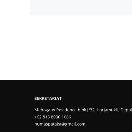
SEKRETARIAT
Mahogany Residence blok J/32, Harjamukti, Depo
+62 813 8036 1066
humaspataka@gmail.com