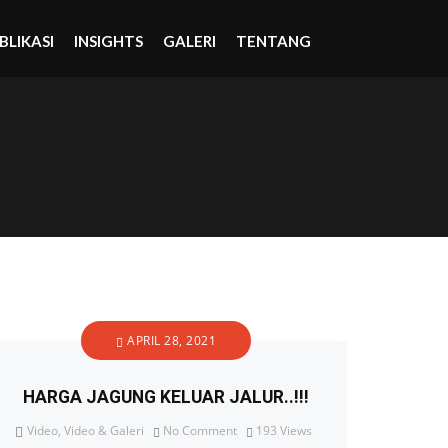
BLIKASI
INSIGHTS
GALERI
TENTANG
APRIL 28, 2021
HARGA JAGUNG KELUAR JALUR..!!!
Video
,
Video & Galeri
No Comment
193
Views