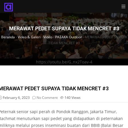
MERAWAT PEDET SUPAYA TIDAK MENCRET #3
Beranda
›
Video & Galeri
›
Video
›
PATAKA Outdoor
›
MERAWAT PEDET SUPAYA
TIDAK MENCRET #3
https://youtu.be/G_nx2Toav-4
MERAWAT PEDET SUPAYA TIDAK MENCRET #3
February 6, 2023
No Comment
140
Views
Peternak senior sapi perah di Pondok Ranggon, Jakarta Timur,
Rachmat menuturkan sapi pedet yang didapatkan di peternakan
miliknya melalui proses inseminasi buatan dari BBIB (Balai Besar