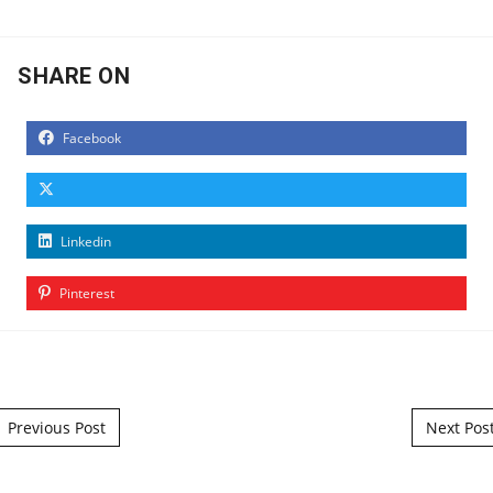
SHARE ON
Facebook
Linkedin
Pinterest
Post navigation
Previous Post
Next Pos