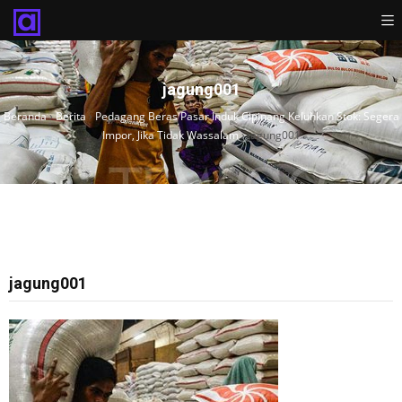
jagung001
Beranda
›
Berita
›
Pedagang Beras Pasar Induk Cipinang Keluhkan Stok: Segera
Impor, Jika Tidak Wassalam
›
jagung001
jagung001