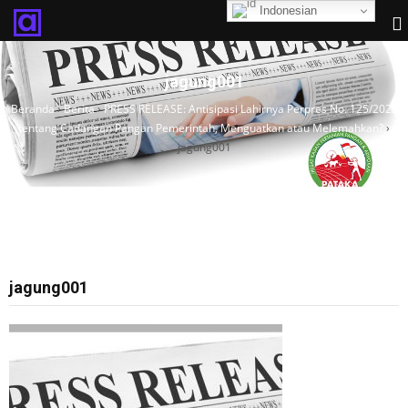
Indonesian
jagung001
Beranda
›
Berita
›
PRESS RELEASE: Antisipasi Lahirnya Perpres No. 125/2022
tentang Cadangan Pangan Pemerintah, Menguatkan atau Melemahkan?
›
jagung001
jagung001