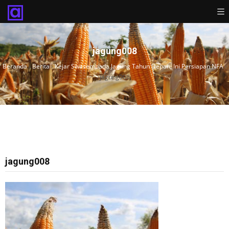
jagung008
Beranda
›
Berita
›
Kejar Swasembada Jagung Tahun Depan, Ini Persiapan NFA
›
jagung008
jagung008