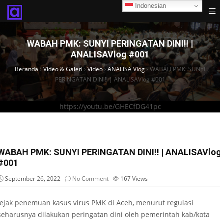
Indonesian
WABAH PMK: SUNYI PERINGATAN DINI!! |
ANALISAVlog #001
Beranda
›
Video & Galeri
›
Video
›
ANALISA Vlog
›
WABAH PMK: SUNYI
PERINGATAN DINI!! | ANALISAVlog #001
https://youtu.be/GHECfDG41pc
WABAH PMK: SUNYI PERINGATAN DINI!! | ANALISAVlo
#001
September 26, 2022
No Comment
167
Views
Jejak penemuan kasus virus PMK di Aceh, menurut regulasi
seharusnya dilakukan peringatan dini oleh pemerintah kab/kota