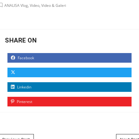
ANALISA Vlog
,
Video
,
Video & Galeri
SHARE ON
Facebook
Linkedin
Pinterest
Post navigation