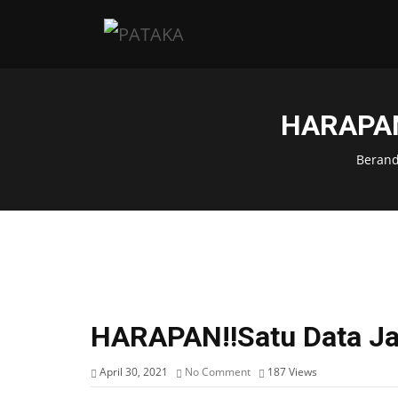
HARAPAN
Beran
HARAPAN‼️Satu Data J
April 30, 2021
No Comment
187
Views