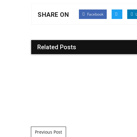
SHARE ON
Facebook
L
Related Posts
Post navigation
Previous Post