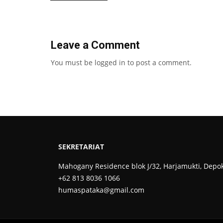
Leave a Comment
You must be
logged in
to post a comment.
SEKRETARIAT
Mahogany Residence blok J/32, Harjamukti, Depo
+62 813 8036 1066
humaspataka@gmail.com