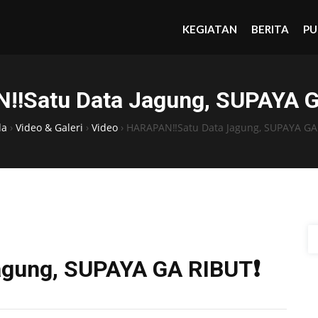
KEGIATAN
BERITA
PU
‼️Satu Data Jagung, SUPAYA G
da
›
Video & Galeri
›
Video
›
HARAPAN‼️Satu Data Jagung, SUPAYA GA
agung, SUPAYA GA RIBUT❗