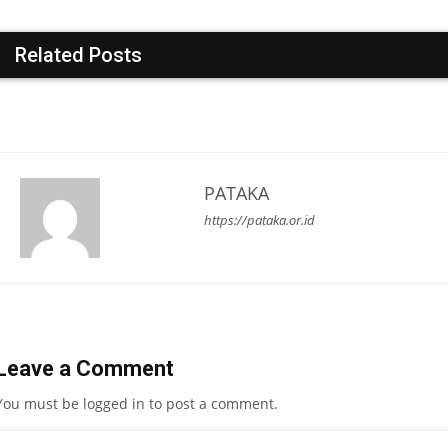
Related Posts
PATAKA
https://pataka.or.id
Leave a Comment
You must be
logged in
to post a comment.