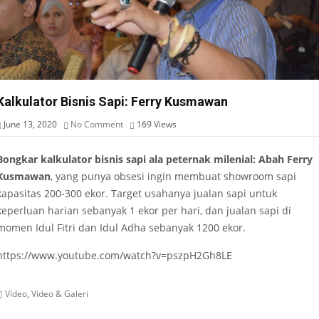
Kalkulator Bisnis Sapi: Ferry Kusmawan
June 13, 2020
No Comment
169
Views
Bongkar kalkulator bisnis sapi ala peternak milenial: Abah Ferry
Kusmawan
, yang punya obsesi ingin membuat showroom sapi
kapasitas 200-300 ekor. Target usahanya jualan sapi untuk
keperluan harian sebanyak 1 ekor per hari, dan jualan sapi di
momen Idul Fitri dan Idul Adha sebanyak 1200 ekor.
https://www.youtube.com/watch?v=pszpH2Gh8LE
Video
,
Video & Galeri