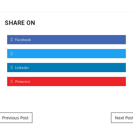
SHARE ON
Facebook
Linkedin
Pinterest
Post navigation
Previous Post
Next Pos