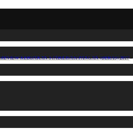
akarya REVIEW KEBIJAKAN STABILISASI PANGAN (BERAS) 2017
›