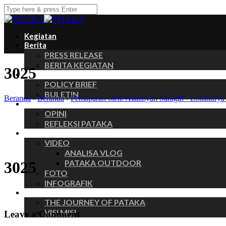
Kegiatan
Berita
PRESS RELEASE
BERITA KEGIATAN
3025
Publikasi
POLICY BRIEF
BULETIN
Beranda
›
Beranda
›
Pemaparan oleh: Alamsyah Saragih - Lok
Insights
OPINI
REFLEKSI PATAKA
Galeri
VIDEO
ANALISA VLOG
PATAKA OUTDOOR
3025
FOTO
INFOGRAFIK
Tentang
THE JOURNEY OF PATAKA
VISI MISI
Leave a Comment