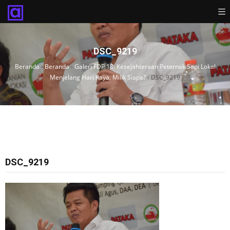
DSC_9219
Beranda
›
Beranda
›
Galeri FDP 18: Kesejahteraan Peternak Sapi Lokal
Menjelang Hari Raya, Milik Siapa?
›
DSC_9219
DSC_9219