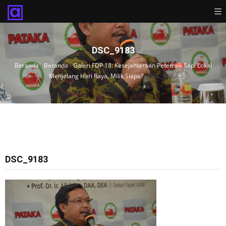
DSC_9183
Beranda
›
Beranda
›
Galeri FDP 18: Kesejahteraan Peternak Sapi Lokal
Menjelang Hari Raya, Milik Siapa?
›
DSC_9183
DSC_9183