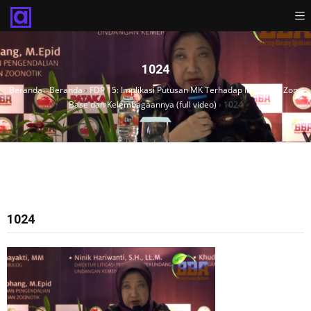
1024
Beranda
›
Beranda
›
FDP 15: Implikasi Putusan MK Terhadap Importasi Zona
Base dan Kelembagaannya (full video)
›
1024
1024