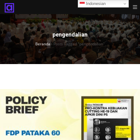
Indonesian
pengendalian
Beranda
›
Posts Tagged "pengendalian"