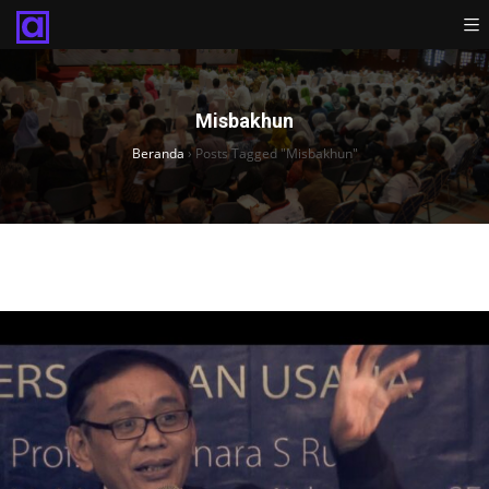
Misbakhun
Beranda
›
Posts Tagged "Misbakhun"