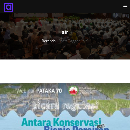
air
Beranda
›
Posts Tagged "air"